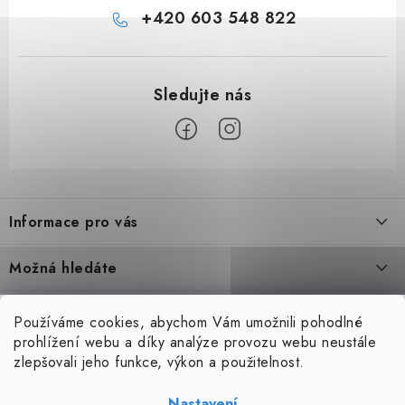
p
+420 603 548 822
i
s
u
Z
á
Informace pro vás
p
a
Úvod
Možná hledáte
t
O nás
í
Bazénové vysavače
Blog
Používáme cookies, abychom Vám umožnili pohodlné
Blog
Tepelná čerpadla
prohlížení webu a díky analýze provozu webu neustále
Péče o bazén se slanou vodou - jak na to?
Kontakty
Doprava & platby
zlepšovali jeho funkce, výkon a použitelnost.
1.8.2022
Tepelné výměníky
ADIMPEX s.r.o.
VOP
Výstavba luxusních betonových bazénů na klíč
Nastavení