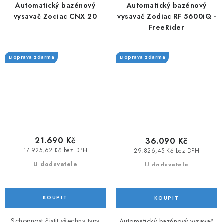
Automatický bazénový
Automatický bazénový
vysavač Zodiac CNX 20
vysavač Zodiac RF 5600iQ -
FreeRider
Doprava zdarma
Doprava zdarma
21.690 Kč
36.090 Kč
17.925,62 Kč bez DPH
29.826,45 Kč bez DPH
U dodavatele
U dodavatele
Schopnost čistit všechny typy
Automatický bazénový vysavač