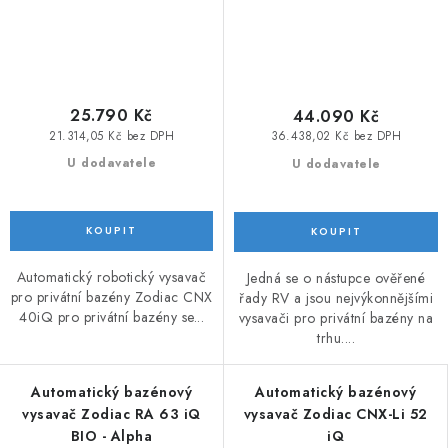
25.790 Kč
44.090 Kč
21.314,05 Kč bez DPH
36.438,02 Kč bez DPH
U dodavatele
U dodavatele
Automatický robotický vysavač
Jedná se o nástupce ověřené
pro privátní bazény Zodiac CNX
řady RV a jsou nejvýkonnějšími
40iQ pro privátní bazény se...
vysavači pro privátní bazény na
trhu....
Automatický bazénový
Automatický bazénový
vysavač Zodiac RA 63 iQ
vysavač Zodiac CNX-Li 52
BIO - Alpha
iQ