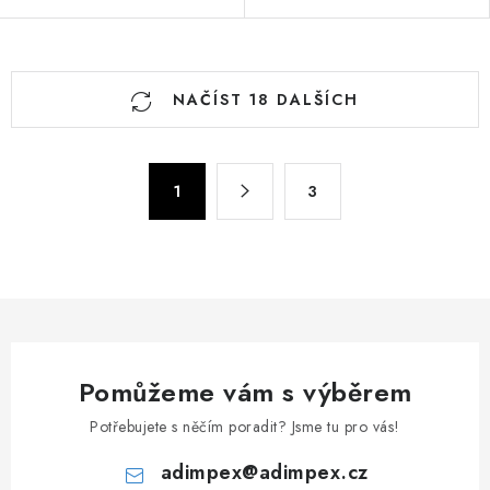
O
NAČÍST 18 DALŠÍCH
v
l
á
S
d
1
3
t
a
r
c
á
n
í
k
p
o
r
v
v
á
Pomůžeme vám s výběrem
k
n
y
Potřebujete s něčím poradit? Jsme tu pro vás!
í
v
adimpex
@
adimpex.cz
ý