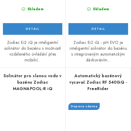
Skladem
Skladem
Zodiac Ei2 iQ je inteligentní
Zodiac Ei2 iQ - pH EVO je
solinátor do bazénu s možností
inteligentní solinátor do bazénu
vzdáleného ovládání přes
s integrovaným automatickým
mobilní...
dávkováním...
Solinátor pro slanou vodu v
Automatický bazénový
bazénu Zodiac
vysavač Zodiac RF 5400iQ -
MAGNAPOOL-R iQ
FreeRider
Doprava zdarma