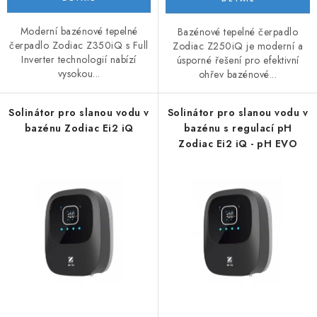
Moderní bazénové tepelné
Bazénové tepelné čerpadlo
čerpadlo Zodiac Z350iQ s Full
Zodiac Z250iQ je moderní a
Inverter technologií nabízí
úsporné řešení pro efektivní
vysokou...
ohřev bazénové...
Solinátor pro slanou vodu v
Solinátor pro slanou vodu v
bazénu Zodiac Ei2 iQ
bazénu s regulací pH
Zodiac Ei2 iQ - pH EVO