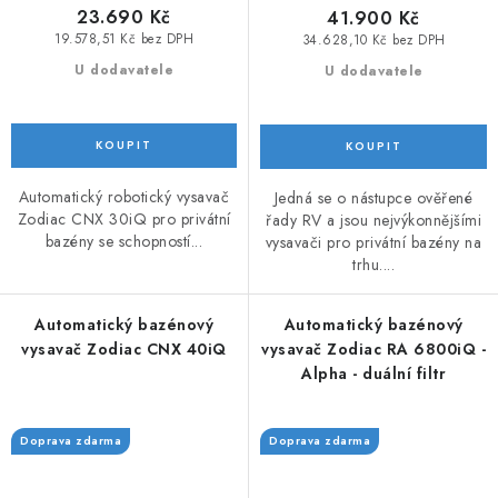
23.690 Kč
41.900 Kč
19.578,51 Kč bez DPH
34.628,10 Kč bez DPH
U dodavatele
U dodavatele
Automatický robotický vysavač
Jedná se o nástupce ověřené
Zodiac CNX 30iQ pro privátní
řady RV a jsou nejvýkonnějšími
bazény se schopností...
vysavači pro privátní bazény na
trhu....
Automatický bazénový
Automatický bazénový
vysavač Zodiac CNX 40iQ
vysavač Zodiac RA 6800iQ -
Alpha - duální filtr
Doprava zdarma
Doprava zdarma