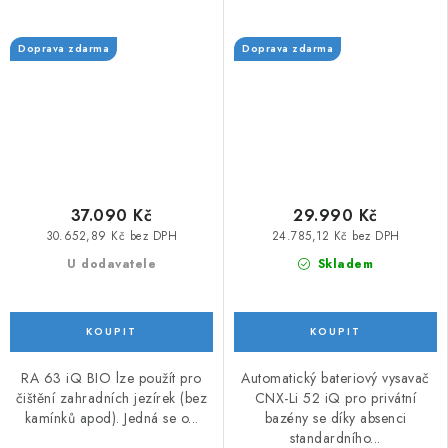
Doprava zdarma
Doprava zdarma
37.090 Kč
29.990 Kč
30.652,89 Kč bez DPH
24.785,12 Kč bez DPH
U dodavatele
Skladem
RA 63 iQ BIO lze použít pro
Automatický bateriový vysavač
čištění zahradních jezírek (bez
CNX-Li 52 iQ pro privátní
kamínků apod). Jedná se o...
bazény se díky absenci
standardního...