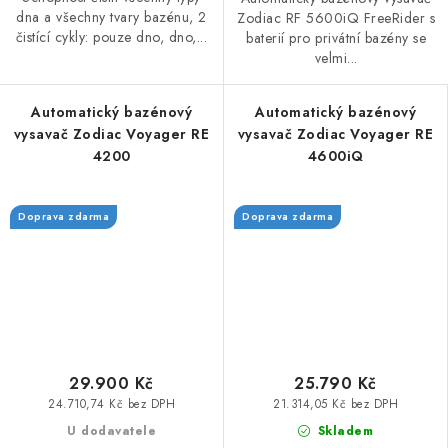
dna a všechny tvary bazénu, 2
Zodiac RF 5600iQ FreeRider s
čistící cykly: pouze dno, dno,...
baterií pro privátní bazény se
velmi...
Automatický bazénový
Automatický bazénový
vysavač Zodiac Voyager RE
vysavač Zodiac Voyager RE
4200
4600iQ
Doprava zdarma
Doprava zdarma
29.900 Kč
25.790 Kč
24.710,74 Kč bez DPH
21.314,05 Kč bez DPH
U dodavatele
Skladem