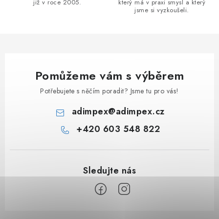
již v roce 2005.
který má v praxi smysl a který
jsme si vyzkoušeli.
Pomůžeme vám s výběrem
Potřebujete s něčím poradit? Jsme tu pro vás!
adimpex
@
adimpex.cz
+420 603 548 822
Z