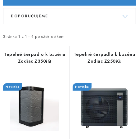
V
Ř
DOPORUČUJEME
ý
a
p
z
i
e
Stránka
1
z
1
-
4
položek celkem
s
n
p
í
Tepelné čerpadlo k bazénu
Tepelné čerpadlo k bazénu
Zodiac Z350iQ
Zodiac Z250iQ
r
p
o
r
d
o
Novinka
Novinka
u
d
k
u
t
k
ů
t
ů