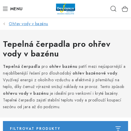
Přejít
Hleda
na
obsah
Ohřev vody v bazénu
VYSAVAČE
OHŘEV VODY V BAZÉNU
Tepelná čerpadla pro ohřev
vody v bazénu
ÚPRAVA VODY V BAZÉNU
Tepelná čerpadla
pro
ohřev bazénu
patří mezi nejúspornější a
PŘÍSLUŠENSTVÍ A CHEMIE DESJOYAUX
nejoblíbenější řešení pro dlouhodobý
ohřev bazénové vody
.
Využívají energii z okolního vzduchu a efektivně ji přeměňují na
ZAKRYTÍ BAZÉNU
teplo, díky čemuž výrazně snižují náklady na provoz. Tento způsob
ohřevu vody v bazénu
je ideální pro venkovní i kryté bazény.
Tepelné čerpadlo zajistí stabilní teplotu vody a prodlouží koupací
BAZAR
sezónu od jara až do podzimu.
Úvod
O nás
Blog
Doprava & platby
VOP
GDPR
Moje objednávka
Kontakty
FILTROVAT PRODUKTY