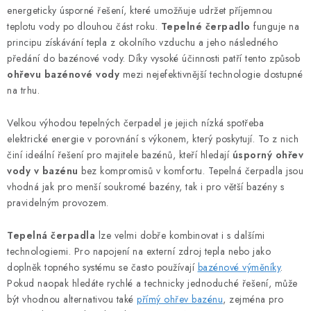
l
energeticky úsporné řešení, které umožňuje udržet příjemnou
á
teplotu vody po dlouhou část roku.
Tepelné čerpadlo
funguje na
d
principu získávání tepla z okolního vzduchu a jeho následného
předání do bazénové vody. Díky vysoké účinnosti patří tento způsob
a
ohřevu bazénové vody
mezi nejefektivnější technologie dostupné
c
na trhu.
í
p
Velkou výhodou tepelných čerpadel je jejich nízká spotřeba
r
elektrické energie v porovnání s výkonem, který poskytují. To z nich
v
činí ideální řešení pro majitele bazénů, kteří hledají
úsporný ohřev
k
vody v bazénu
bez kompromisů v komfortu. Tepelná čerpadla jsou
y
vhodná jak pro menší soukromé bazény, tak i pro větší bazény s
pravidelným provozem.
v
ý
Tepelná čerpadla
lze velmi dobře kombinovat i s dalšími
p
technologiemi. Pro napojení na externí zdroj tepla nebo jako
i
doplněk topného systému se často používají
bazénové výměníky
.
s
Pokud naopak hledáte rychlé a technicky jednoduché řešení, může
u
být vhodnou alternativou také
přímý ohřev bazénu
, zejména pro