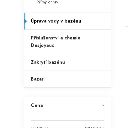
Přímý ohřev
a
r
n
i
Úprava vody v bazénu
e
n
í
Příslušenství a chemie
Desjoyaux
p
a
Zakrytí bazénu
i
n
Bazar
e
l
Cena