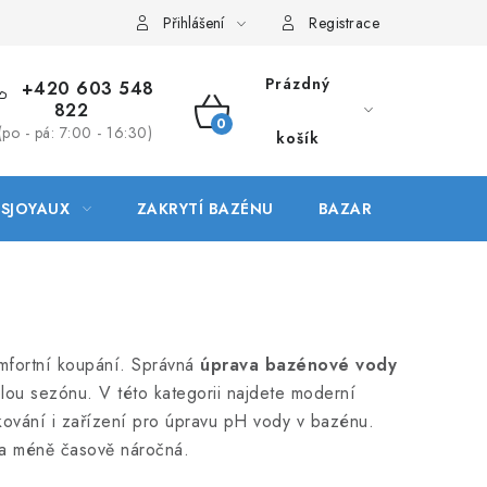
Přihlášení
Registrace
Prázdný
+420 603 548
822
NÁKUPNÍ
(po - pá: 7:00 - 16:30)
košík
KOŠÍK
ESJOYAUX
ZAKRYTÍ BAZÉNU
BAZAR
mfortní koupání. Správná
úprava bazénové vody
elou sezónu. V této kategorii najdete moderní
kování i zařízení pro úpravu pH vody v bazénu.
í a méně časově náročná.