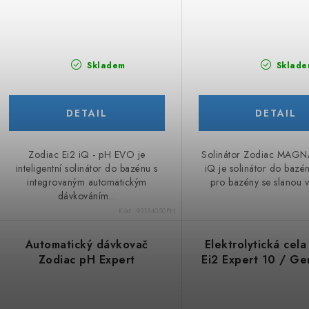
Skladem
Sklade
Zodiac Ei2 iQ - pH EVO je
Solinátor Zodiac MAG
inteligentní solinátor do bazénu s
iQ je solinátor do bazé
integrovaným automatickým
pro bazény se slanou v
dávkováním...
Kód:
93154050PH
Automatický dávkovač
Elektrolytická cela
Zodiac pH Expert
Ei2 Expert 10 / Ge