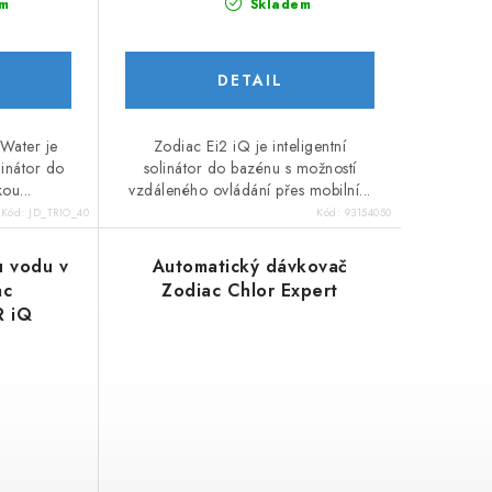
m
Skladem
 Water je
Zodiac Ei2 iQ je inteligentní
linátor do
solinátor do bazénu s možností
ou...
vzdáleného ovládání přes mobilní...
Kód:
JD_TRIO_40
Kód:
93154050
u vodu v
Automatický dávkovač
ac
Zodiac Chlor Expert
 iQ