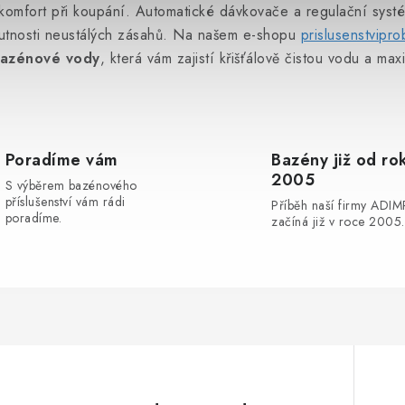
v
 komfort při koupání. Automatické dávkovače a regulační syst
utnosti neustálých zásahů. Na našem e-shopu
prislusenstvipr
k
azénové vody
, která vám zajistí křišťálově čistou vodu a m
y
v
ý
p
Poradíme vám
Bazény již od ro
2005
S výběrem bazénového
příslušenství vám rádi
Příběh naší firmy ADI
s
poradíme.
začíná již v roce 2005.
u