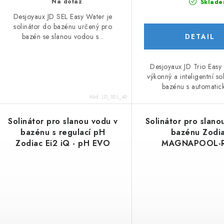
u
Na dotaz
Sklade
u
k
Desjoyaux JD SEL Easy Water je
solinátor do bazénu určený pro
k
t
bazén se slanou vodou s...
ů
ů
Desjoyaux JD Trio Easy
výkonný a inteligentní so
bazénu s automatick
Kód:
JD_SEL_40
Solinátor pro slanou vodu v
Solinátor pro slano
bazénu s regulací pH
bazénu Zodi
Zodiac Ei2 iQ - pH EVO
MAGNAPOOL-R