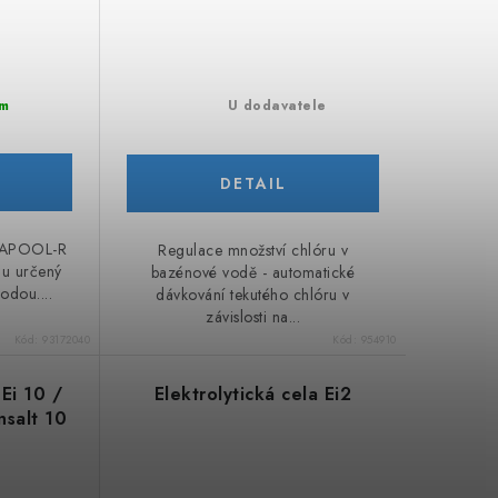
U dodavatele
m
NAPOOL-R
Regulace množství chlóru v
nu určený
bazénové vodě - automatické
odou....
dávkování tekutého chlóru v
závislosti na...
Kód:
93172040
Kód:
954910
 Ei 10 /
Elektrolytická cela Ei2
nsalt 10