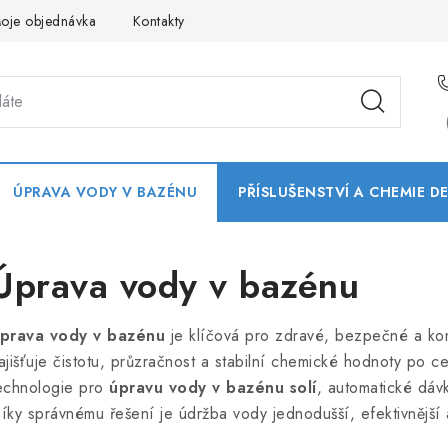
oje objednávka
Kontakty
ÚPRAVA VODY V BAZÉNU
PŘÍSLUŠENSTVÍ A CHEMIE D
Úprava vody v bazénu
prava vody v bazénu
je klíčová pro zdravé, bezpečné a ko
ajišťuje čistotu, průzračnost a stabilní chemické hodnoty po c
echnologie pro
úpravu vody v bazénu solí
, automatické dáv
íky správnému řešení je údržba vody jednodušší, efektivnějš