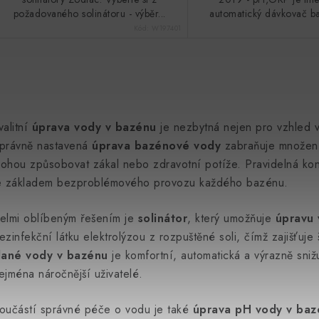
požadovaného solinátoru - výběr...
automatický dávkovač ba
Kód:
W197401
O
v
valitní
úprava vody v bazénu
je nezbytná nejen pro vzhled v
právně nastavená
úprava bazénové vody
zabraňuje množení 
á
ohou způsobovat zákal nebo zdravotní potíže. Pravidelná ko
d
e základem bezproblémového provozu každého bazénu.
a
elmi oblíbeným řešením je
solinátor
, který umožňuje
úpravu 
c
ezinfekční látku elektrolýzou z rozpuštěné soli, čímž zajišťuj
lané vody v bazénu
je komfortní, automatická a výrazně sni
ejména náročnější uživatelé.
p
oučástí správné péče o vodu je také
úprava pH vody v baz