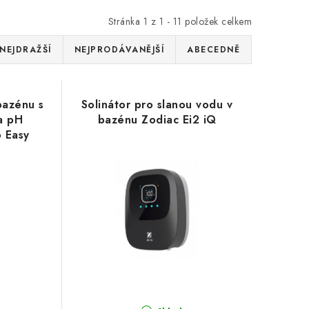
Stránka
1
z
1
-
11
položek celkem
NEJDRAŽŠÍ
NEJPRODÁVANĚJŠÍ
ABECEDNĚ
bazénu s
Solinátor pro slanou vodu v
 a pH
bazénu Zodiac Ei2 iQ
o Easy