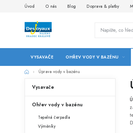
Přejít
Úvod
O nás
Blog
Doprava & platby
M
na
obsah
VYSAVAČE
OHŘEV VODY V BAZÉNU
Domů
Úprava vody v bazénu
P
K
Přeskočit
Vysavače
kategorie
a
o
Ú
t
s
Ohřev vody v bazénu
z
e
t
t
Tepelná čerpadla
g
D
r
Výměníky
o