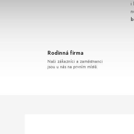
i
n
b
Rodinná firma
i
Naši zákazníci a zaměstnanci
jsou u nás na prvním místě.