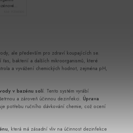
zénové...
Kód:
93165000
ody, ale především pro zdraví koupajících se.
řas, bakterií a dalších mikroorganismů, které
ntrola a vyvážení chemických hodnot, zejména pH,
vody v bazénu solí
. Tento systém vyrábí
e šetrnou a zároveň účinnou dezinfekci.
Úprava
žuje potřebu ručního dávkování chemie, což ocení
énu
, která má zásadní vliv na účinnost dezinfekce