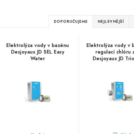
Ř
DOPORUČUJEME
NEJLEVNĚJŠÍ
a
V
z
Elektrolýza vody v bazénu
Elektrolýza vody v 
ý
e
Desjoyaux JD SEL Easy
regulací chlóru
Water
Desjoyaux JD Tri
p
n
Water
í
s
p
p
r
r
o
o
d
d