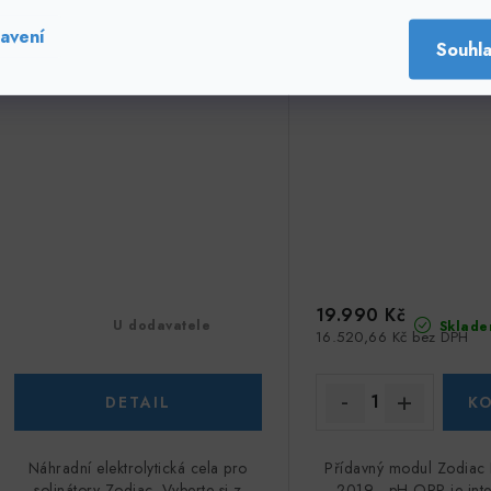
eXO
Link 2019 - pH
avení
Souhl
19.990 Kč
U dodavatele
Sklade
16.520,66 Kč bez DPH
Náhradní elektrolytická cela pro
Přídavný modul Zodiac 
solinátory Zodiac. Vyberte si z
2019 - pH,ORP je inte