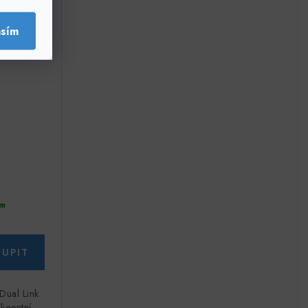
, ORP
asím
m
Dual Link
ligentní