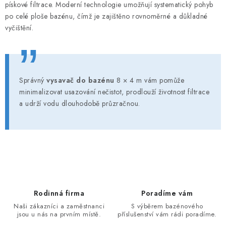
pískové filtrace. Moderní technologie umožňují systematický pohyb
s
po celé ploše bazénu, čímž je zajištěno rovnoměrné a důkladné
u
vyčištění.
Správný
vysavač do bazénu
8 × 4 m vám pomůže
minimalizovat usazování nečistot, prodlouží životnost filtrace
a udrží vodu dlouhodobě průzračnou.
Rodinná firma
Poradíme vám
Naši zákazníci a zaměstnanci
S výběrem bazénového
jsou u nás na prvním místě.
příslušenství vám rádi poradíme.