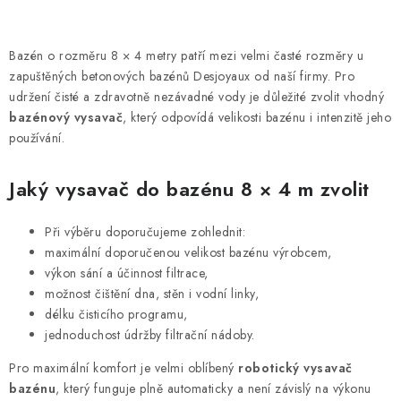
O
v
Bazén o rozměru 8 × 4 metry patří mezi velmi časté rozměry u
l
zapuštěných betonových bazénů Desjoyaux od naší firmy. Pro
á
udržení čisté a zdravotně nezávadné vody je důležité zvolit vhodný
d
bazénový vysavač
, který odpovídá velikosti bazénu i intenzitě jeho
používání.
a
c
Jaký vysavač do bazénu 8 × 4 m zvolit
í
p
r
Při výběru doporučujeme zohlednit:
maximální doporučenou velikost bazénu výrobcem,
v
výkon sání a účinnost filtrace,
k
možnost čištění dna, stěn i vodní linky,
y
délku čisticího programu,
v
jednoduchost údržby filtrační nádoby.
ý
Pro maximální komfort je velmi oblíbený
robotický vysavač
p
bazénu
, který funguje plně automaticky a není závislý na výkonu
i