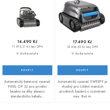
ů
t
ů
14.490 Kč
17.490 Kč
11.975,21 Kč bez DPH
14.454,55 Kč bez DPH
U dodavatele
U dodavatele
Automatický bateriový vysavač
Automatický vysavač SWEEPY je
PIXEL OP 32 pro privátní
vhodný pro čištění menších
bazény se díky absenci
privátních bazénů s rozměrem
standardního kabelu...
max. 8x4 m.