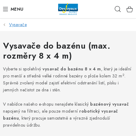
Přejít
Hleda
na
obsah
Vysavače
VYSAVAČE
OHŘEV VODY V BAZÉNU
Vysavače do bazénu (max.
rozměry 8 x 4 m)
ÚPRAVA VODY V BAZÉNU
Vyberte si spolehlivý
vysavač do bazénu 8 × 4 m
, který je ideální
PŘÍSLUŠENSTVÍ A CHEMIE DESJOYAUX
2
pro menší a středně velké rodinné bazény o ploše kolem 32 m
.
Správně zvolený model zajistí efektivní odstranění listí, písku i
ZAKRYTÍ BAZÉNU
jemných nečistot ze dna i stěn.
V nabídce našeho e-shopu nenajdete klasický
bazénový vysavač
BAZAR
napojený na filtraci, ale pouze moderní
robotický vysavač
bazénu
, který pracuje samostatně a výrazně zjednoduší
Úvod
O nás
Blog
Doprava & platby
VOP
GDPR
pravidelnou údržbu.
Moje objednávka
Kontakty