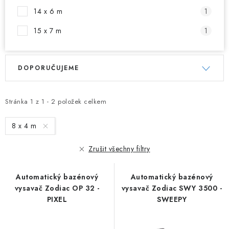
14 x 6 m
1
15 x 7 m
1
V
Ř
DOPORUČUJEME
ý
a
p
z
i
e
Stránka
1
z
1
-
2
položek celkem
s
n
8 x 4 m
p
í
r
p
Zrušit všechny filtry
o
r
d
o
Automatický bazénový
Automatický bazénový
u
d
vysavač Zodiac OP 32 -
vysavač Zodiac SWY 3500 -
PIXEL
SWEEPY
k
u
t
k