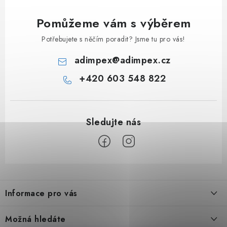
Pomůžeme vám s výběrem
Potřebujete s něčím poradit? Jsme tu pro vás!
adimpex
@
adimpex.cz
+420 603 548 822
Z
á
Informace pro vás
p
a
Úvod
Možná hledáte
t