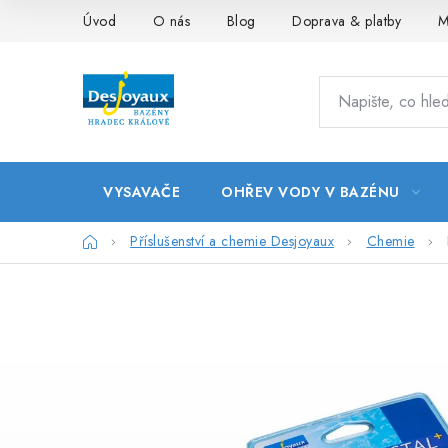
Přejít
Úvod
O nás
Blog
Doprava & platby
M
na
obsah
VYSAVAČE
OHŘEV VODY V BAZÉNU
Domů
Příslušenství a chemie Desjoyaux
Chemie