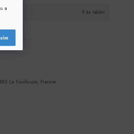
u a
9 ks tablet
asím
80 La Fouillouse, Francie