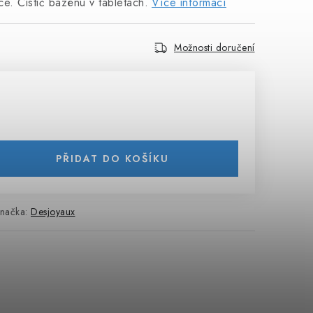
ace. Čistič bazénu v tabletách.
Více informací
Možnosti doručení
PŘIDAT DO KOŠÍKU
načka:
Desjoyaux