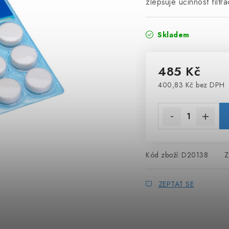
zlepšuje účinnost filtr
Skladem
485 Kč
400,83 Kč bez DPH
Měrná cena:
Kód zboží:
D20138
Z
ZEPTAT SE