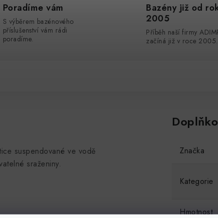
Poradíme vám
Bazény již od ro
2005
S výběrem bazénového
příslušenství vám rádi
Příběh naší firmy ADI
poradíme.
začíná již v roce 2005.
Doplňko
Značka
ástice suspendované ve vodě
ovatelné sraženiny.
Kategorie
Hmotnost