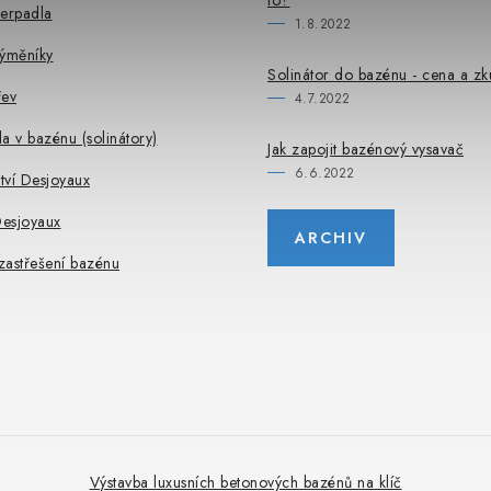
to?
čerpadla
1.8.2022
výměníky
Solinátor do bazénu - cena a zk
řev
4.7.2022
a v bazénu (solinátory)
Jak zapojit bazénový vysavač
6.6.2022
ství Desjoyaux
esjoyaux
ARCHIV
 zastřešení bazénu
Výstavba luxusních betonových bazénů na klíč