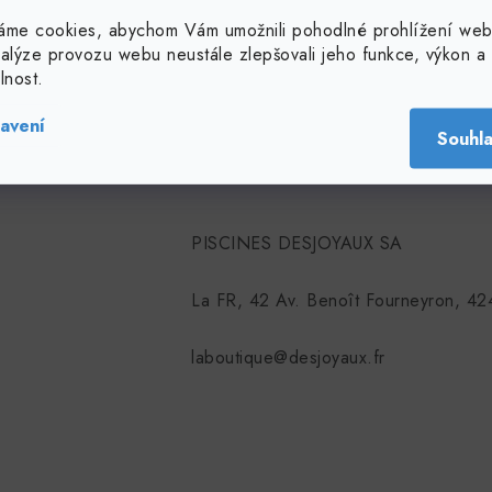
áme cookies, abychom Vám umožnili pohodlné prohlížení web
Balení
nalýze provozu webu neustále zlepšovali jeho funkce, výkon a
lnost.
avení
Souhl
PISCINES DESJOYAUX SA
La FR, 42 Av. Benoît Fourneyron, 424
laboutique@desjoyaux.fr