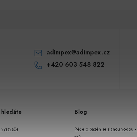
adimpex
@
adimpex.cz
+420 603 548 822
 hledáte
Blog
 vysavače
Péče o bazén se slanou vodou - 