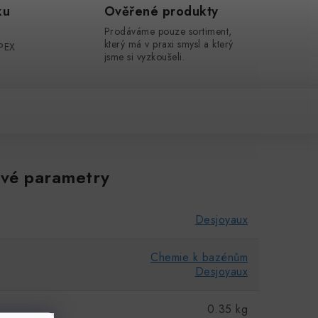
ku
Ověřené produkty
Prodáváme pouze sortiment,
který má v praxi smysl a který
MPEX
jsme si vyzkoušeli.
vé parametry
Desjoyaux
Chemie k bazénům
Desjoyaux
0.35 kg