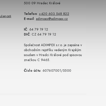
500 09 Hradec Králové
Telefon
:
+420 603 548 822
ušenosti
E-mail
:
adimpex@adimpex.cz
IČ
: 64 79 19 12
DIČ
: CZ 64 79 19 12
Společnost ADIMPEX s.r.o. je zapsána v
obchodním rejstříku vedeným Krajským
soudem v Hradci Králové pod spisovou
značkou C 9465.
Číslo účtu
: 607607001/5500