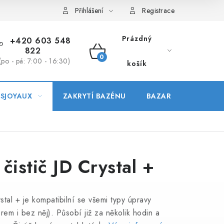
Přihlášení
Registrace
Prázdný
+420 603 548
822
NÁKUPNÍ
(po - pá: 7:00 - 16:30)
košík
KOŠÍK
ESJOYAUX
ZAKRYTÍ BAZÉNU
BAZAR
čistič JD Crystal +
stal + je kompatibilní se všemi typy úpravy
em i bez něj). Působí již za několik hodin a