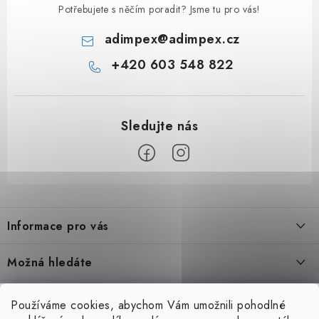
Potřebujete s něčím poradit? Jsme tu pro vás!
adimpex
@
adimpex.cz
+420 603 548 822
Z
á
Informace pro vás
p
a
Úvod
Možná hledáte
t
O nás
í
Bazénové vysavače
Blog
Používáme cookies, abychom Vám umožnili pohodlné
Blog
Tepelná čerpadla